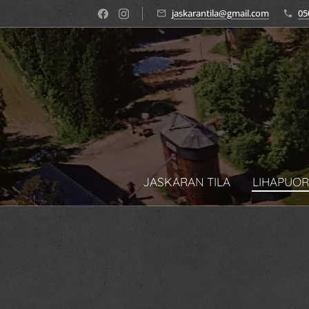
jaskarantila@gmail.com
05
JASKARAN TILA
LIHAPUOR