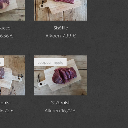
Bucco
Sisäfile
6,36
€
Alkaen
7,99
€
y
Loppuunmyyty
paisti
Sisäpaisti
16,72
€
Alkaen
16,72
€