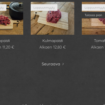
ty
Loppuunmyyty
Loppuunmyyt
Tulossa pian
paisti
Kulmapaisti
Toma
en
11,20
€
Alkaen
12,80
€
Alkaen
Seuraava