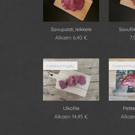
Savupaisti, leikkele
Savufile
Alkaen
6,40
€
7,
Loppuunmyyty
Loppuunmyy
Ulkofile
Petit
Alkaen
14,45
€
Alka