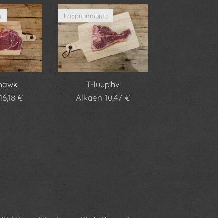
y
Loppuunmyyty
hawk
T-luupihvi
16,18
€
Alkaen
10,47
€