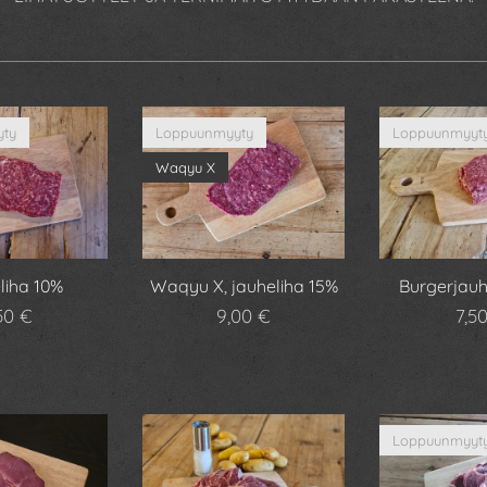
ty
Loppuunmyyty
Loppuunmyyt
Waqyu X
liha 10%
Waqyu X, jauheliha 15%
Burgerjauh
50
€
9,00
€
7,5
Loppuunmyyt