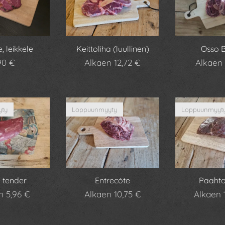
, leikkele
Keittoliha (luullinen)
Osso 
90
€
Alkaen
12,72
€
Alkaen
ty
Loppuunmyyty
Loppuunmyyt
e tender
Entrecóte
Paahto
en
5,96
€
Alkaen
10,75
€
Alkaen