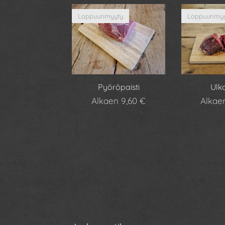
Loppuunmyyty
Loppuunmyy
Pyöröpaisti
Ulko
Alkaen
9,60
€
Alka