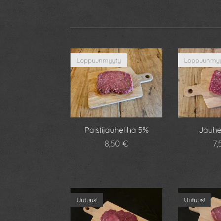
Loppuunmyyty
Loppuunmyy
Paistijauheliha 5%
Jauhe
8,50
€
7,
Uutuus!
Uutuus!