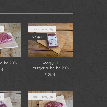
y
Loppuunmyyty
Waqyu X
eliha 20%
Waqyu X,
burgerjauheliha 20%
0
€
9,25
€
y
Loppuunmyyty