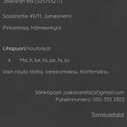
Jaskaran tila (3257532-7)
Sasslinintie 49/11, Jumesniemi
Pirkanmaa, Hämeenkyrö
Lihapuori
/noutoajat:
Ma, ti, ke, to, pe, la, su
Vain nouto tilalta. Verkkomaksu. Korttimaksu.
Sähköposti: jaskarantila(at)gmail.com
Puhelinnumero: 050-355
3303
Toimitusehdot