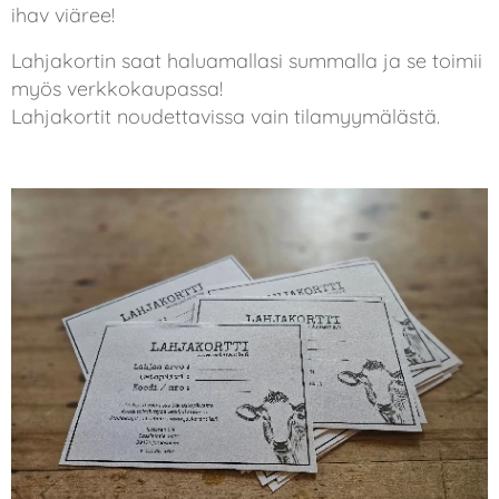
ihav viäree!
Lahjakortin saat haluamallasi summalla ja se toimii
myös verkkokaupassa!
Lahjakortit noudettavissa vain tilamyymälästä.