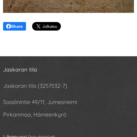
Share
Jaskaran tila
Jaskaran tila (3257532-7)
Sasslinintie 49/11, Jumesniemi
Pirkanmaa, Hämeenkyrö
Lihapuori
/noutoajat: