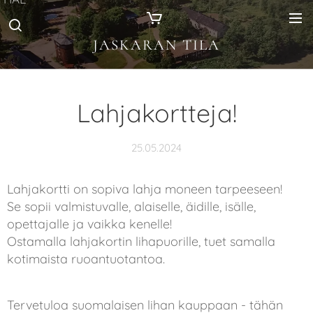
JASKARAN TILA
Lahjakortteja!
25.05.2024
Lahjakortti on sopiva lahja moneen tarpeeseen!
Se sopii valmistuvalle, alaiselle, äidille, isälle,
opettajalle ja vaikka kenelle!
Ostamalla lahjakortin lihapuorille, tuet samalla
kotimaista ruoantuotantoa.
Tervetuloa suomalaisen lihan kauppaan - tähän